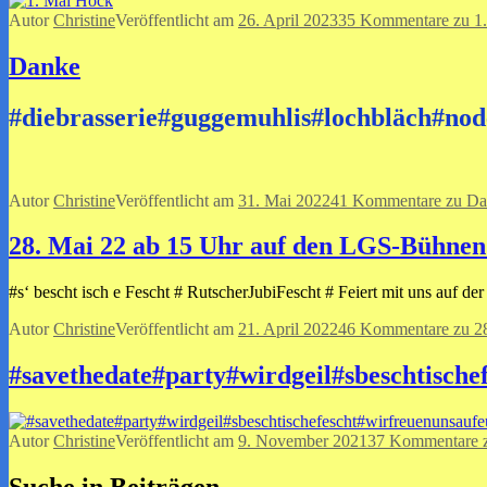
Autor
Christine
Veröffentlicht am
26. April 2023
35 Kommentare
zu 1
Danke
#diebrasserie#guggemuhlis#lochbläch#no
Autor
Christine
Veröffentlicht am
31. Mai 2022
41 Kommentare
zu Da
28. Mai 22 ab 15 Uhr auf den LGS-Bühnen
#s‘ bescht isch e Fescht # RutscherJubiFescht # Feiert mit uns auf de
Autor
Christine
Veröffentlicht am
21. April 2022
46 Kommentare
zu 2
#savethedate#party#wirdgeil#sbeschtisch
Autor
Christine
Veröffentlicht am
9. November 2021
37 Kommentare
z