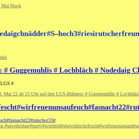
. Mai Hock
dedaigchnädder#S
–
hoch3#riesirutscherfreu
nke
: # Guggemuhlis # Lochbläch # Nodedaig C
r LGS #
8. Mai 22 ab 15 Uhr auf den LGS-Bühnen: # Guggemuhlis # Lochbläc
efescht#wirfreuenunsaufeuch#fasnacht22#ru
u #savethedate#party#wirdgeil#sbeschtischefescht#wirfreuenunsaufeu