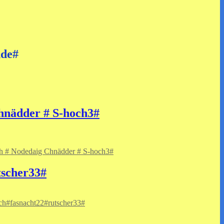
nde#
hnädder # S-hoch3#
h # Nodedaig Chnädder # S-hoch3#
tscher33#
ch#fasnacht22#rutscher33#