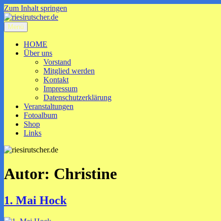
Zum Inhalt springen
Menü
riesirutscher.de
Riesirutscher Neuenburg e.V., Fasnachtsverein,
HOME
Über uns
Vorstand
Mitglied werden
Kontakt
Impressum
Datenschutzerklärung
Veranstaltungen
Fotoalbum
Shop
Links
Autor:
Christine
1. Mai Hock