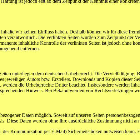
e Haftung ist jedoch erst ab dem Zeitpunkt der Kenntnis einer konkre
n Inhalte wir keinen Einfluss haben. Deshalb können wir für diese fre
 Seiten verantwortlich. Die verlinkten Seiten wurden zum Zeitpunkt der
manente inhaltliche Kontrolle der verlinkten Seiten ist jedoch ohne ko
umgehend entfernen.
n Seiten unterliegen dem deutschen Urheberrecht. Die Vervielfältigung,
 jeweiligen Autors bzw. Erstellers. Downloads und Kopien dieser Seite
n, werden die Urheberrechte Dritter beachtet. Insbesondere werden Inhal
tsprechenden Hinweis. Bei Bekanntwerden von Rechtsverletzungen wer
nbezogener Daten möglich. Soweit auf unseren Seiten personenbezogen
 Basis. Diese Daten werden ohne Ihre ausdrückliche Zustimmung nicht an
ei der Kommunikation per E-Mail) Sicherheitslücken aufweisen kann. Ei